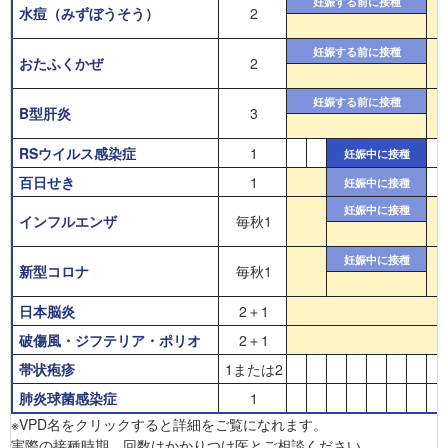
妊娠する前に接種
水痘（みずぼうそう）
2
妊娠する前に接種
おたふくかぜ
2
妊娠する前に接種
B型肝炎
3
RSウイルス感染症
1
妊娠中に接種
百日せき
1
妊娠中に接種
妊娠中に接種
インフルエンザ
毎秋1
妊娠中に接種
新型コロナ
毎秋1
日本脳炎
2＋1
破傷風・ジフテリア・ポリオ
2＋1
帯状疱疹
1または2
肺炎球菌感染症
1
※VPD名をクリックすると詳細をご覧になれます。
実際の接種時期、回数はかかりつけ医とご相談ください。