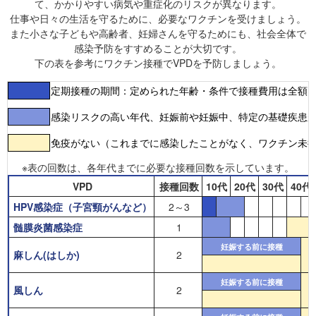
て、かかりやすい病気や重症化のリスクが異なります。
仕事や日々の生活を守るために、必要なワクチンを受けましょう。
また小さな子どもや高齢者、妊婦さんを守るためにも、社会全体で
感染予防をすすめることが大切です。
下の表を参考にワクチン接種でVPDを予防しましょう。
定期接種の期間：定められた年齢・条件で接種費用は全額
感染リスクの高い年代、妊娠前や妊娠中、特定の基礎疾患
免疫がない（これまでに感染したことがなく、ワクチン未
※表の回数は、各年代までに必要な接種回数を示しています。
VPD
接種回数
10代
20代
30代
40代
HPV感染症（子宮頸がんなど）
2～3
髄膜炎菌感染症
1
妊娠する前に接種
麻しん(はしか)
2
妊娠する前に接種
風しん
2