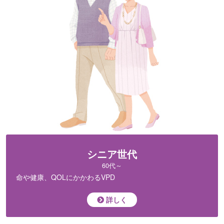
シニア世代
60代～
命や健康、QOLに
かかわるVPD
詳しく