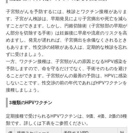
子宮頸がんを予防するには、検診とワクチン接種がありま
す。子宮がん検診は、早期発見により子宮摘出や死亡を減ら
すことができます。しかし、円錐切除術（子宮頸部の早期が
ん部分を切除する手術）は妊娠後に早産や流産のリスクを高
めますし、発見が遅れれば、子宮摘出を余儀なくされるとき
もあります。性交渉の経験がある人は、定期的な検診を忘れ
ずに受けましょう。
一方、ワクチン接種は、子宮頸がんの原因となるHPV感染を
予防しますので、命を守るだけでなく、手術そのものを避け
ることができます。子宮頸がんの最善の予防は、HPVに感染
しないことです。性交渉の前の年代であればHPVワクチンを
接種しましょう。
3種類のHPVワクチン
定期接種で受けられるHPVワクチンは、9価、4価、2価の3種
類です。詳しくは下表をご参照ください。
価
接種スケジュール
予防するVPD
対