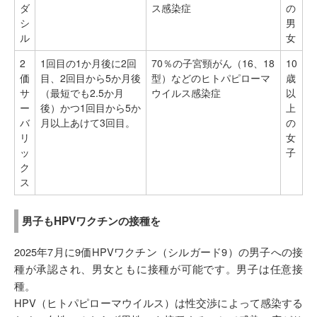
ダ
ス感染症
の
シ
男
ル
女
2
1回目の1か月後に2回
70％の子宮頸がん（16、18
10
価
目、2回目から5か月後
型）などのヒトパピローマ
歳
サ
（最短でも2.5か月
ウイルス感染症
以
ー
後）かつ1回目から5か
上
バ
月以上あけて3回目。
の
リ
女
ッ
子
ク
ス
男子もHPVワクチンの接種を
2025年7月に9価HPVワクチン（シルガード9）の男子への接
種が承認され、男女ともに接種が可能です。男子は任意接
種。
HPV（ヒトパピローマウイルス）は性交渉によって感染する