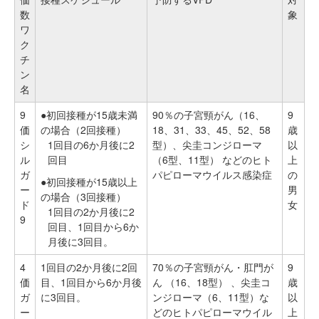
数
象
ワ
ク
チ
ン
名
9
●初回接種が15歳未満
90％の子宮頸がん（16、
9
価
の場合（2回接種）
18、31、33、45、52、58
歳
シ
1回目の6か月後に2
型）、尖圭コンジローマ
以
ル
回目
（6型、11型） などのヒト
上
ガ
パピローマウイルス感染症
の
●初回接種が15歳以上
ー
男
の場合（3回接種）
ド
女
1回目の2か月後に2
9
回目、1回目から6か
月後に3回目。
4
1回目の2か月後に2回
70％の子宮頸がん・肛門が
9
価
目、1回目から6か月後
ん （16、18型） 、尖圭コ
歳
ガ
に3回目。
ンジローマ（6、11型）な
以
ー
どのヒトパピローマウイル
上