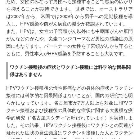
ため、女性のみならず男性へも接種することで感染の広がり
を抑えることが期待できます。 世界では、オーストラリア
は2007年から、米国では2009年から男子への定期接種を導
入し、HPV感染や前がん病変の減少が確認されています。
また、HPVは、女性の子宮頸がん以外にも中咽頭がんや肛門
がんなどのがんや、尖圭コンジローマなど男性の感染症の原
因にもなります。パートナーの女性を子宮頸がんから守ると
ともに、男性本人がHPV感染を予防することも大切です。
ワクチン接種後の症状とワクチン接種には科学的な因果関
係はありません
HPVワクチン接種後の慢性疼痛などの身体的症状とワクチン
接種には科学的な因果関係はないことが、国内の研究でも明
らかになっています。名古屋市が7万人以上を対象にHPVワ
クチン接種および接種後の具体的な症状に関する大規模な疫
学的研究（”名古屋スタディ”と呼ばれています）を実施しま
した。その結果、HPVワクチン接種後にワクチンとの関連が
疑われた症状の発生頻度はワクチンを接種した人とワクチン